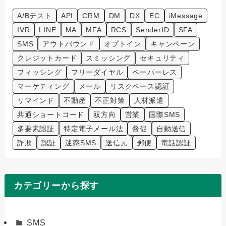
A/Bテスト
API
CRM
DM
DX
EC
iMessage
IVR
LINE
MA
MFA
RCS
SenderID
SFA
SMS
アウトバウンド
オプトイン
キャンペーン
クレジットカード
スミッシング
セキュリティ
フィッシング
フリーダイヤル
ペーパーレス
マーケティング
メール
リスクベース認証
リマインド
不動産
不正対策
人材派遣
共通ショートコード
双方向
営業
国際SMS
多要素認証
特定電子メール法
督促
自動送信
詐欺
認証
迷惑SMS
送信元
郵便
電話認証
カテゴリーから探す
SMS