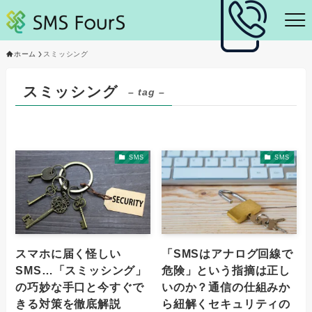
ホーム
スミッシング
スミッシング
– tag –
SMS
SMS
スマホに届く怪しい
「SMSはアナログ回線で
SMS…「スミッシング」
危険」という指摘は正し
の巧妙な手口と今すぐで
いのか？通信の仕組みか
きる対策を徹底解説
ら紐解くセキュリティの