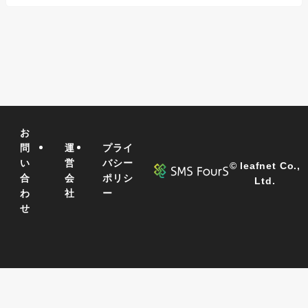
お
問
運
プライ
い
営
バシー
©
leafnet Co.,
合
会
ポリシ
Ltd.
わ
社
ー
せ