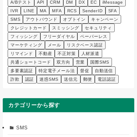
A/Bテスト
API
CRM
DM
DX
EC
iMessage
IVR
LINE
MA
MFA
RCS
SenderID
SFA
SMS
アウトバウンド
オプトイン
キャンペーン
クレジットカード
スミッシング
セキュリティ
フィッシング
フリーダイヤル
ペーパーレス
マーケティング
メール
リスクベース認証
リマインド
不動産
不正対策
人材派遣
共通ショートコード
双方向
営業
国際SMS
多要素認証
特定電子メール法
督促
自動送信
詐欺
認証
迷惑SMS
送信元
郵便
電話認証
カテゴリーから探す
SMS