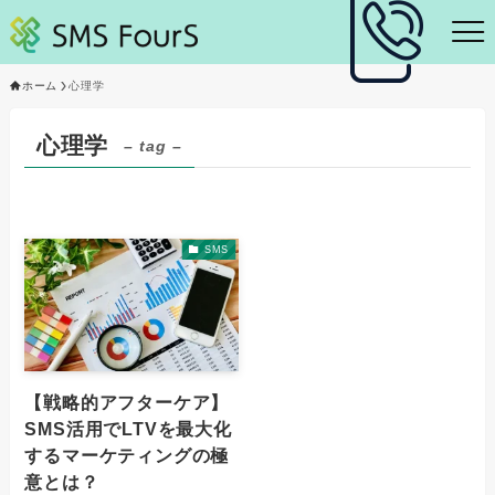
ホーム
心理学
心理学
– tag –
SMS
【戦略的アフターケア】
SMS活用でLTVを最大化
するマーケティングの極
意とは？