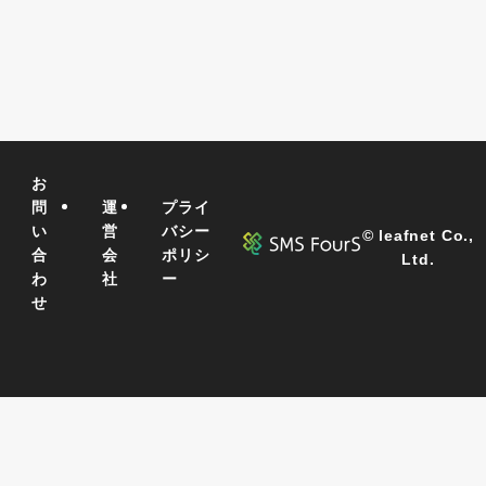
お
問
運
プライ
い
営
バシー
©
leafnet Co.,
合
会
ポリシ
Ltd.
わ
社
ー
せ