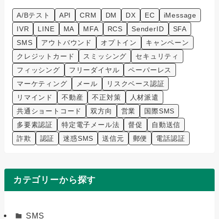
A/Bテスト
API
CRM
DM
DX
EC
iMessage
IVR
LINE
MA
MFA
RCS
SenderID
SFA
SMS
アウトバウンド
オプトイン
キャンペーン
クレジットカード
スミッシング
セキュリティ
フィッシング
フリーダイヤル
ペーパーレス
マーケティング
メール
リスクベース認証
リマインド
不動産
不正対策
人材派遣
共通ショートコード
双方向
営業
国際SMS
多要素認証
特定電子メール法
督促
自動送信
詐欺
認証
迷惑SMS
送信元
郵便
電話認証
カテゴリーから探す
SMS