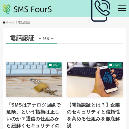
ホーム
電話認証
電話認証
– tag –
SMS
SMS
「SMSはアナログ回線で
【電話認証とは？】企業
危険」という指摘は正し
のセキュリティと信頼性
いのか？通信の仕組みか
を高める仕組みを徹底解
ら紐解くセキュリティの
説