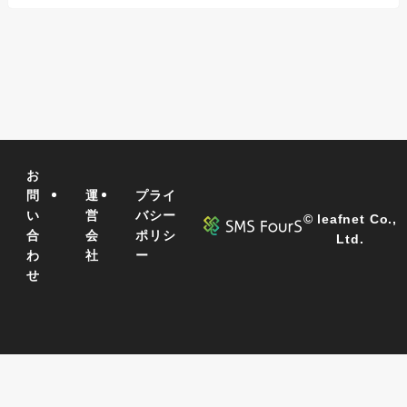
お
問
運
プライ
い
営
バシー
©
leafnet Co.,
合
会
ポリシ
Ltd.
わ
社
ー
せ