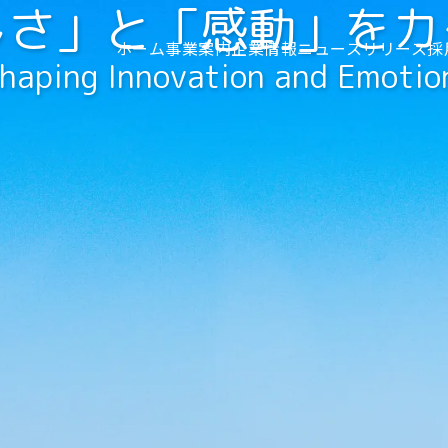
しさ」と
「感動」をカ
ホーム
事業案内
企業情報
ニュースリリース
採
haping Innovation and Emotio