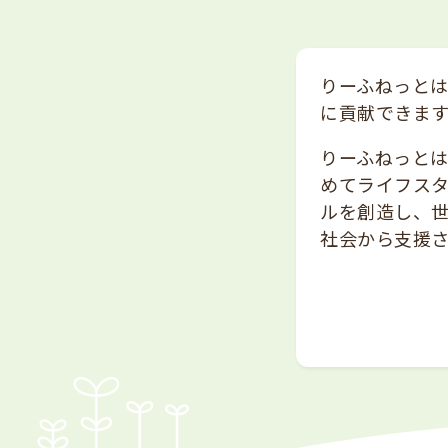
りーふねっと
に貢献できま
りーふねっと
めてライフス
ルを創造し、
社会から支援