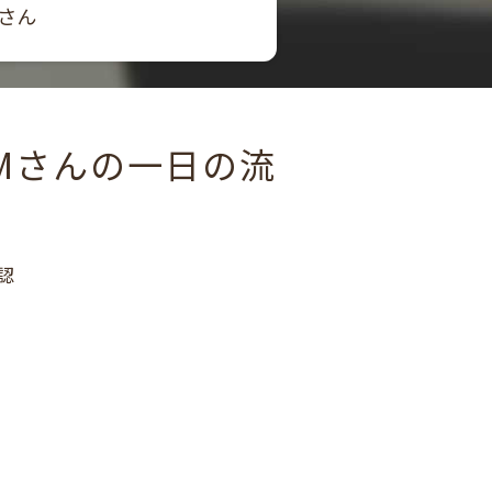
Tさん
.Mさんの一日の流
認