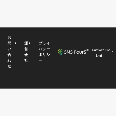
お
問
運
プライ
い
営
バシー
©
leafnet Co.,
合
会
ポリシ
Ltd.
わ
社
ー
せ