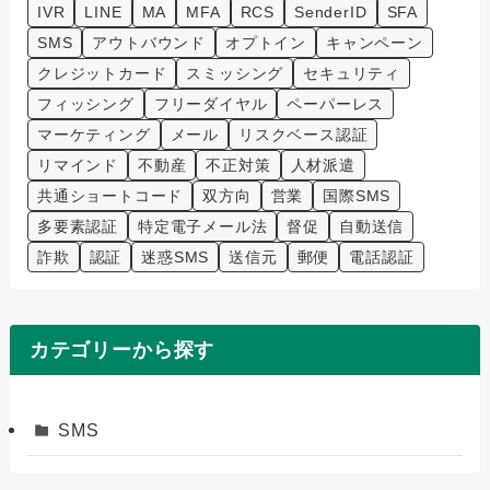
IVR
LINE
MA
MFA
RCS
SenderID
SFA
SMS
アウトバウンド
オプトイン
キャンペーン
クレジットカード
スミッシング
セキュリティ
フィッシング
フリーダイヤル
ペーパーレス
マーケティング
メール
リスクベース認証
リマインド
不動産
不正対策
人材派遣
共通ショートコード
双方向
営業
国際SMS
多要素認証
特定電子メール法
督促
自動送信
詐欺
認証
迷惑SMS
送信元
郵便
電話認証
カテゴリーから探す
SMS