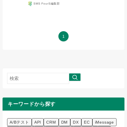
SMS FourS編集部
1
検
索
キーワードから探す
A/Bテスト
API
CRM
DM
DX
EC
iMessage