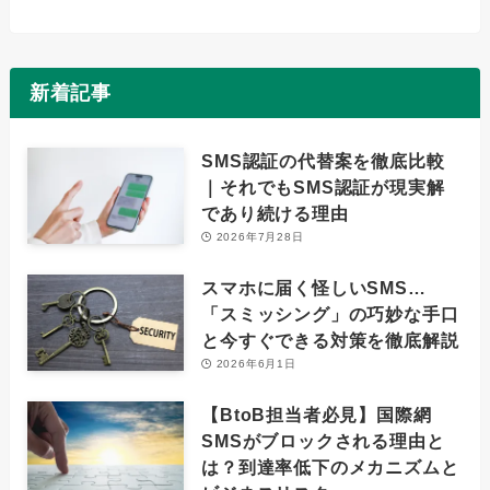
新着記事
SMS認証の代替案を徹底比較
｜それでもSMS認証が現実解
であり続ける理由
2026年7月28日
スマホに届く怪しいSMS…
「スミッシング」の巧妙な手口
と今すぐできる対策を徹底解説
2026年6月1日
【BtoB担当者必見】国際網
SMSがブロックされる理由と
は？到達率低下のメカニズムと