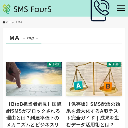
ホーム
MA
MA
– tag –
SMS
SMS
【BtoB担当者必見】国際
【保存版】SMS配信の効
網SMSがブロックされる
果を最大化するA/Bテス
理由とは？到達率低下の
ト完全ガイド｜成果を生
メカニズムとビジネスリ
むデータ活用術とは？