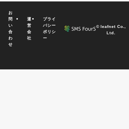
お
問
運
プライ
い
営
バシー
©
leafnet Co.,
合
会
ポリシ
Ltd.
わ
社
ー
せ