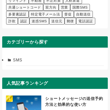
リマインド
不動産
不正対策
人材派遣
共通ショートコード
双方向
営業
国際SMS
多要素認証
特定電子メール法
督促
自動送信
詐欺
認証
迷惑SMS
送信元
郵便
電話認証
カテゴリーから探す
SMS
人気記事ランキング
ショートメッセージの送信予約
方法と効果的な使い方