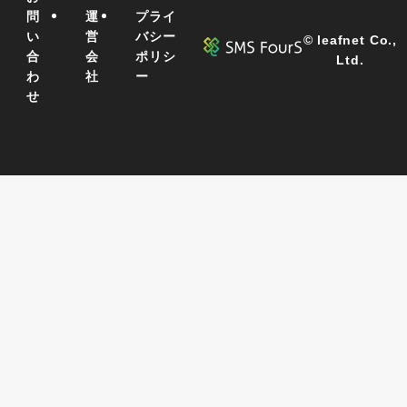
問
運
プライ
い
営
バシー
©
leafnet Co.,
合
会
ポリシ
Ltd.
わ
社
ー
せ