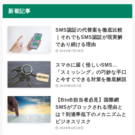
新着記事
SMS認証の代替案を徹底比較
｜それでもSMS認証が現実解
であり続ける理由
2026年7月28日
スマホに届く怪しいSMS…
「スミッシング」の巧妙な手口
と今すぐできる対策を徹底解説
2026年6月1日
【BtoB担当者必見】国際網
SMSがブロックされる理由と
は？到達率低下のメカニズムと
ビジネスリスク
2026年4月29日