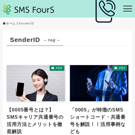
ホーム
SenderID
SenderID
– tag –
SMS
SMS
【0005番号とは？】
「0005」が特徴のSMS
SMSキャリア共通番号の
ショートコード・共通番
活用方法とメリットを徹
号を解説！！活用事例な
底解説
ども