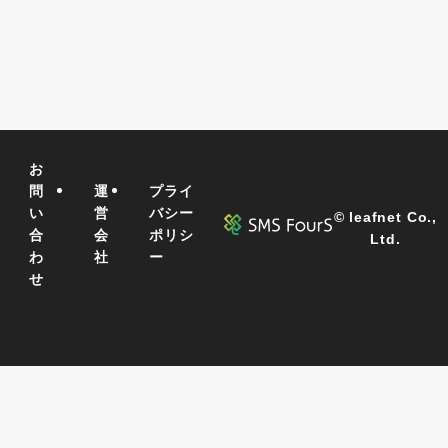
お
問
運
プライ
い
営
バシー
©
leafnet Co.,
合
会
ポリシ
Ltd.
わ
社
ー
せ