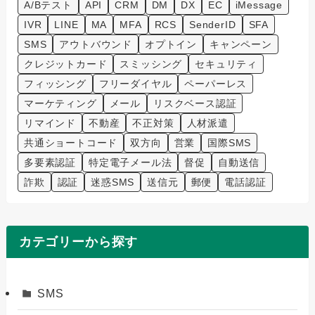
A/Bテスト
API
CRM
DM
DX
EC
iMessage
IVR
LINE
MA
MFA
RCS
SenderID
SFA
SMS
アウトバウンド
オプトイン
キャンペーン
クレジットカード
スミッシング
セキュリティ
フィッシング
フリーダイヤル
ペーパーレス
マーケティング
メール
リスクベース認証
リマインド
不動産
不正対策
人材派遣
共通ショートコード
双方向
営業
国際SMS
多要素認証
特定電子メール法
督促
自動送信
詐欺
認証
迷惑SMS
送信元
郵便
電話認証
カテゴリーから探す
SMS