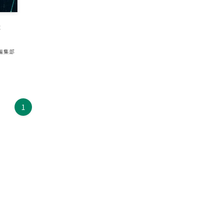
法
S編集部
1