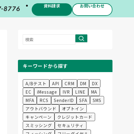
資料請求
お問い合わせ
検
索
キーワードから探す
A/Bテスト
API
CRM
DM
DX
EC
iMessage
IVR
LINE
MA
MFA
RCS
SenderID
SFA
SMS
アウトバウンド
オプトイン
キャンペーン
クレジットカード
スミッシング
セキュリティ
フィッシング
フリーダイヤル