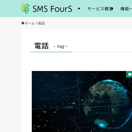
サービス概要
機能
ホーム
電話
電話
– tag –