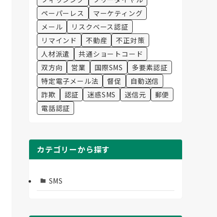
ペーパーレス
マーケティング
メール
リスクベース認証
リマインド
不動産
不正対策
人材派遣
共通ショートコード
双方向
営業
国際SMS
多要素認証
特定電子メール法
督促
自動送信
詐欺
認証
迷惑SMS
送信元
郵便
電話認証
カテゴリーから探す
SMS