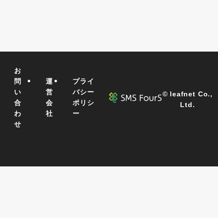
お
問
運
プライ
い
営
バシー
©
leafnet Co.,
合
会
ポリシ
Ltd.
わ
社
ー
せ