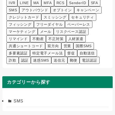
IVR
LINE
MA
MFA
RCS
SenderID
SFA
SMS
アウトバウンド
オプトイン
キャンペーン
クレジットカード
スミッシング
セキュリティ
フィッシング
フリーダイヤル
ペーパーレス
マーケティング
メール
リスクベース認証
リマインド
不動産
不正対策
人材派遣
共通ショートコード
双方向
営業
国際SMS
多要素認証
特定電子メール法
督促
自動送信
詐欺
認証
迷惑SMS
送信元
郵便
電話認証
カテゴリーから探す
SMS