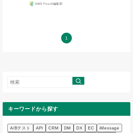
SMS FourS編集部
1
検
索
キーワードから探す
A/Bテスト
API
CRM
DM
DX
EC
iMessage