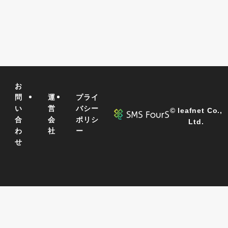
お
問
運
プライ
い
営
バシー
©
leafnet Co.,
合
会
ポリシ
Ltd.
わ
社
ー
せ