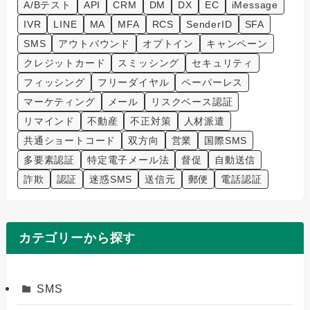
A/Bテスト
API
CRM
DM
DX
EC
iMessage
IVR
LINE
MA
MFA
RCS
SenderID
SFA
SMS
アウトバウンド
オプトイン
キャンペーン
クレジットカード
スミッシング
セキュリティ
フィッシング
フリーダイヤル
ペーパーレス
マーケティング
メール
リスクベース認証
リマインド
不動産
不正対策
人材派遣
共通ショートコード
双方向
営業
国際SMS
多要素認証
特定電子メール法
督促
自動送信
詐欺
認証
迷惑SMS
送信元
郵便
電話認証
カテゴリーから探す
SMS