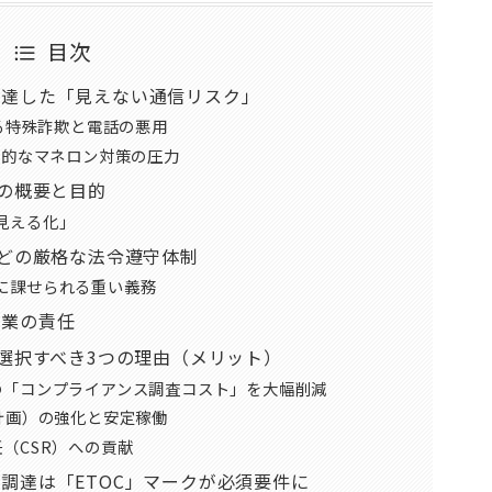
目次
に達した「見えない通信リスク」
する特殊詐欺と電話の悪用
際的なマネロン対策の圧力
）の概要と目的
見える化」
などの厳格な法令遵守体制
に課せられる重い義務
企業の責任
を選択すべき3つの理由（メリット）
の「コンプライアンス調査コスト」を大幅削減
計画）の強化と安定稼働
（CSR）への貢献
調達は「ETOC」マークが必須要件に