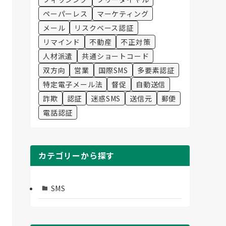
ペーパーレス
マーケティング
メール
リスクベース認証
リマインド
不動産
不正対策
人材派遣
共通ショートコード
双方向
営業
国際SMS
多要素認証
特定電子メール法
督促
自動送信
詐欺
認証
迷惑SMS
送信元
郵便
電話認証
カテゴリーから探す
SMS