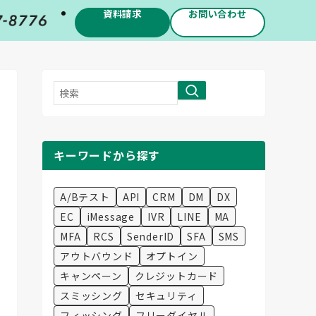
資料請求
お問い合わせ
検
索
キーワードから探す
A/Bテスト
API
CRM
DM
DX
EC
iMessage
IVR
LINE
MA
MFA
RCS
SenderID
SFA
SMS
アウトバウンド
オプトイン
キャンペーン
クレジットカード
スミッシング
セキュリティ
フィッシング
フリーダイヤル