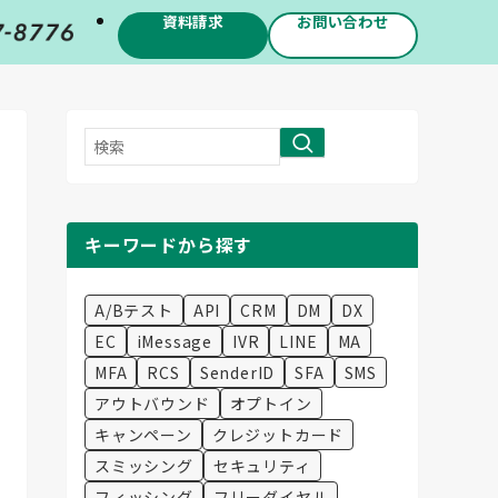
資料請求
お問い合わせ
検
索
キーワードから探す
A/Bテスト
API
CRM
DM
DX
EC
iMessage
IVR
LINE
MA
MFA
RCS
SenderID
SFA
SMS
アウトバウンド
オプトイン
キャンペーン
クレジットカード
スミッシング
セキュリティ
フィッシング
フリーダイヤル