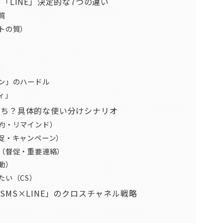
「LINE」決定的な7つの違い
質
ストの質）
」
ョン」のハードル
ィ」
っち？具体的な使い分けシナリオ
予約・リマインド）
販促・キャンペーン）
へ（督促・重要連絡）
動）
たい（CS）
MS×LINE」のクロスチャネル戦略