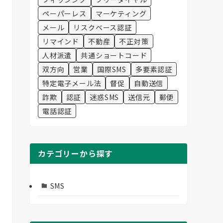
ペーパーレス
マーケティング
メール
リスクベース認証
リマインド
不動産
不正対策
人材派遣
共通ショートコード
双方向
営業
国際SMS
多要素認証
特定電子メール法
督促
自動送信
詐欺
認証
迷惑SMS
送信元
郵便
電話認証
カテゴリーから探す
SMS