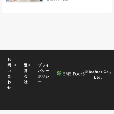
お
問
運
プライ
い
営
バシー
©
leafnet Co.,
合
会
ポリシ
Ltd.
わ
社
ー
せ