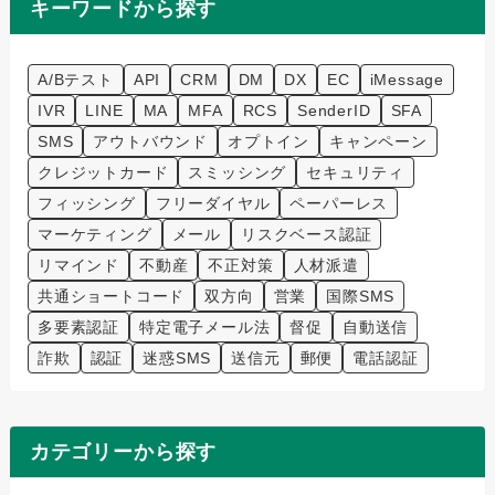
キーワードから探す
A/Bテスト
API
CRM
DM
DX
EC
iMessage
IVR
LINE
MA
MFA
RCS
SenderID
SFA
SMS
アウトバウンド
オプトイン
キャンペーン
クレジットカード
スミッシング
セキュリティ
フィッシング
フリーダイヤル
ペーパーレス
マーケティング
メール
リスクベース認証
リマインド
不動産
不正対策
人材派遣
共通ショートコード
双方向
営業
国際SMS
多要素認証
特定電子メール法
督促
自動送信
詐欺
認証
迷惑SMS
送信元
郵便
電話認証
カテゴリーから探す