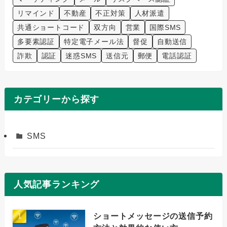
リマインド
不動産
不正対策
人材派遣
共通ショートコード
双方向
営業
国際SMS
多要素認証
特定電子メール法
督促
自動送信
詐欺
認証
迷惑SMS
送信元
郵便
電話認証
カテゴリーから探す
SMS
人気記事ランキング
ショートメッセージの送信予約