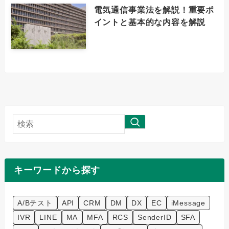
電気通信事業法を解説！重要ポ
イントと基本的な内容を解説
検
索
キーワードから探す
A/Bテスト
API
CRM
DM
DX
EC
iMessage
IVR
LINE
MA
MFA
RCS
SenderID
SFA