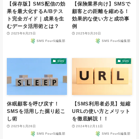
【保存版】SMS配信の効
【保険業界向け】SMSで
果を最大化するA/Bテス
顧客との距離を縮める！
ト完全ガイド｜成果を生
効果的な使い方と成功事
むデータ活用術とは？
例
2025年6月25日
2025年3月20日
SMS FourS編集部
SMS FourS編集部
SMS
SMS
休眠顧客を呼び戻す！
【SMS利用者必見】短縮
SMSを活用した掘り起こ
URLの使い方とメリット
し術
を徹底解説！！
2025年1月26日
2024年12月11日
SMS FourS編集部
SMS FourS編集部