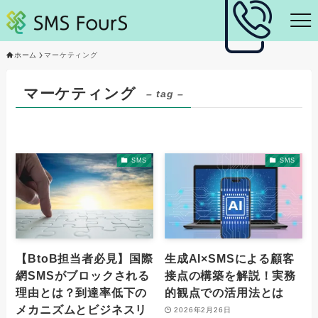
ホーム
マーケティング
マーケティング
– tag –
SMS
SMS
【BtoB担当者必見】国際
生成AI×SMSによる顧客
網SMSがブロックされる
接点の構築を解説！実務
理由とは？到達率低下の
的観点での活用法とは
メカニズムとビジネスリ
2026年2月26日