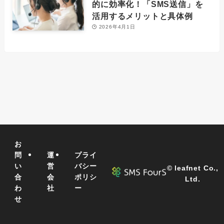
的に効率化！「SMS送信」を
活用するメリットと具体例
2026年4月1日
お
問
運
プライ
い
営
バシー
©
leafnet Co.,
合
会
ポリシ
Ltd.
わ
社
ー
せ