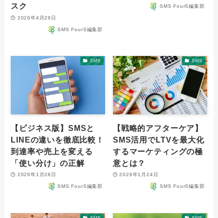
スク
SMS FourS編集部
2026年4月29日
SMS FourS編集部
SMS
SMS
【ビジネス版】SMSと
【戦略的アフターケア】
LINEの違いを徹底比較！
SMS活用でLTVを最大化
到達率や売上を変える
するマーケティングの極
「使い分け」の正解
意とは？
2026年1月28日
2026年1月24日
SMS FourS編集部
SMS FourS編集部
SMS
SMS