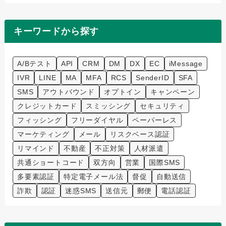
キーワードから探す
A/Bテスト
API
CRM
DM
DX
EC
iMessage
IVR
LINE
MA
MFA
RCS
SenderID
SFA
SMS
アウトバウンド
オプトイン
キャンペーン
クレジットカード
スミッシング
セキュリティ
フィッシング
フリーダイヤル
ペーパーレス
マーケティング
メール
リスクベース認証
リマインド
不動産
不正対策
人材派遣
共通ショートコード
双方向
営業
国際SMS
多要素認証
特定電子メール法
督促
自動送信
詐欺
認証
迷惑SMS
送信元
郵便
電話認証