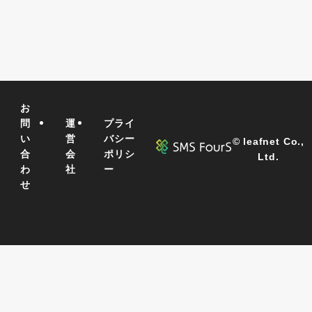
お
問
運
プライ
い
営
バシー
©
leafnet Co.,
合
会
ポリシ
Ltd.
わ
社
ー
せ