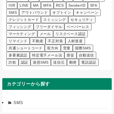
IVR
LINE
MA
MFA
RCS
SenderID
SFA
SMS
アウトバウンド
オプトイン
キャンペーン
クレジットカード
スミッシング
セキュリティ
フィッシング
フリーダイヤル
ペーパーレス
マーケティング
メール
リスクベース認証
リマインド
不動産
不正対策
人材派遣
共通ショートコード
双方向
営業
国際SMS
多要素認証
特定電子メール法
督促
自動送信
詐欺
認証
迷惑SMS
送信元
郵便
電話認証
カテゴリーから探す
SMS