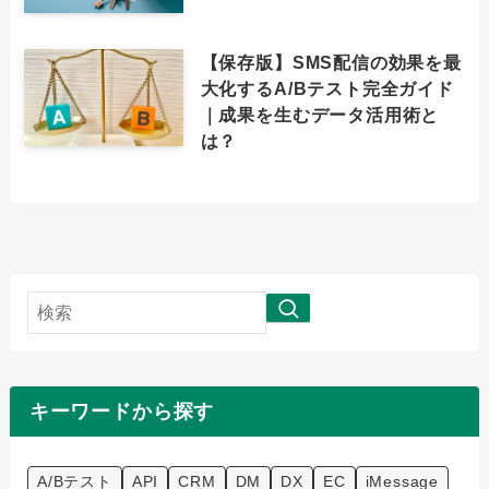
【保存版】SMS配信の効果を最
大化するA/Bテスト完全ガイド
｜成果を生むデータ活用術と
は？
検
索
キーワードから探す
A/Bテスト
API
CRM
DM
DX
EC
iMessage